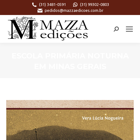
(31) 3481-0591
(31) 99302-0803
pedidos@mazzaedicoes.com.br
Search:
ESCOLA PRIMÁRIA NOTURNA
EM MINAS GERAIS
Você está aqui: