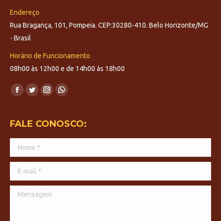
Endereço
Rua Bragança, 101, Pompeia. CEP:30280-410. Belo Horizonte/MG
- Brasil
Horário de Funcionamento
08h00 às 12h00 e de 14h00 às 18h00
Encontre-nos em:
Facebook
Twitter
Instagram
Whatsapp
page
page
page
page
opens
opens
opens
opens
FALE CONOSCO:
in
in
in
in
Nome *
new
new
new
new
window
window
window
window
E-mail *
Mensagem