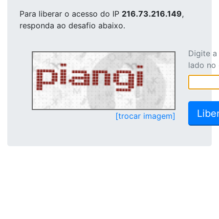
Para liberar o acesso
do IP
216.73.216.149
,
responda ao desafio abaixo.
Digite 
lado no
[trocar imagem]