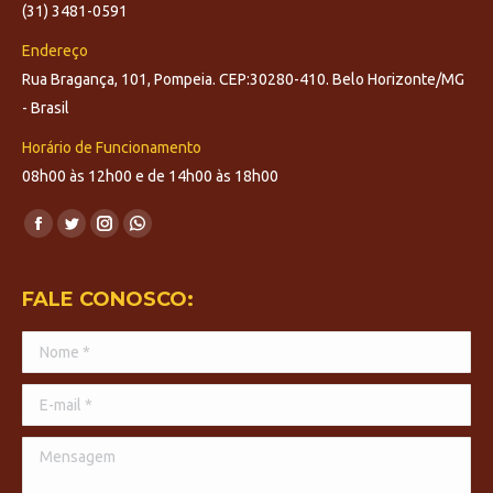
(31) 3481-0591
Endereço
Rua Bragança, 101, Pompeia. CEP:30280-410. Belo Horizonte/MG
- Brasil
Horário de Funcionamento
08h00 às 12h00 e de 14h00 às 18h00
Encontre-nos em:
Facebook
Twitter
Instagram
Whatsapp
page
page
page
page
opens
opens
opens
opens
FALE CONOSCO:
in
in
in
in
Nome *
new
new
new
new
window
window
window
window
E-mail *
Mensagem