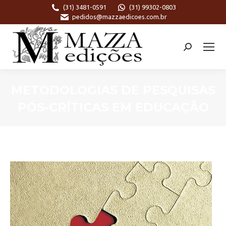
(31) 3481-0591
(31) 99302-0803
pedidos@mazzaedicoes.com.br
Search:
METODOLOGIAS DE PESQUISAS
PÓS-CRÍTICAS EM EDUCAÇÃO
Você está aqui: