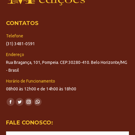
CONTATOS
Telefone
(31) 3481-0591
Endereço
Rua Bragança, 101, Pompeia. CEP:30280-410. Belo Horizonte/MG
- Brasil
Horário de Funcionamento
08h00 às 12h00 e de 14h00 às 18h00
Encontre-nos em:
Facebook
Twitter
Instagram
Whatsapp
page
page
page
page
opens
opens
opens
opens
FALE CONOSCO:
in
in
in
in