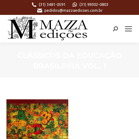
(31) 3481-0591
(31) 99302-0803
pedidos@mazzaedicoes.com.br
Search:
CLÁSSICOS DA EDUCAÇÃO
BRASILEIRA VOL. 1
Você está aqui: