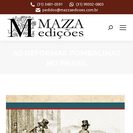
(31) 3481-0591
(31) 99302-0803
pedidos@mazzaedicoes.com.br
Search:
AS REFORMAS POMBALINAS
NO BRASIL
Você está aqui: