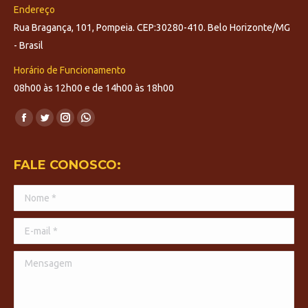
Endereço
Rua Bragança, 101, Pompeia. CEP:30280-410. Belo Horizonte/MG
- Brasil
Horário de Funcionamento
08h00 às 12h00 e de 14h00 às 18h00
Encontre-nos em:
Facebook
Twitter
Instagram
Whatsapp
page
page
page
page
opens
opens
opens
opens
FALE CONOSCO:
in
in
in
in
Nome *
new
new
new
new
window
window
window
window
E-mail *
Mensagem