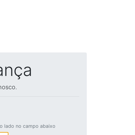
ança
nosco.
ao lado no campo abaixo