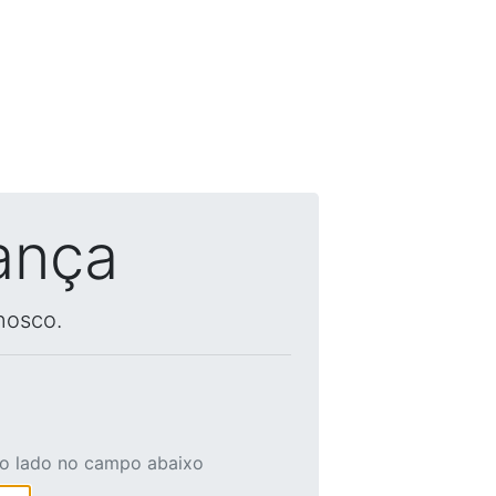
ança
nosco.
ao lado no campo abaixo