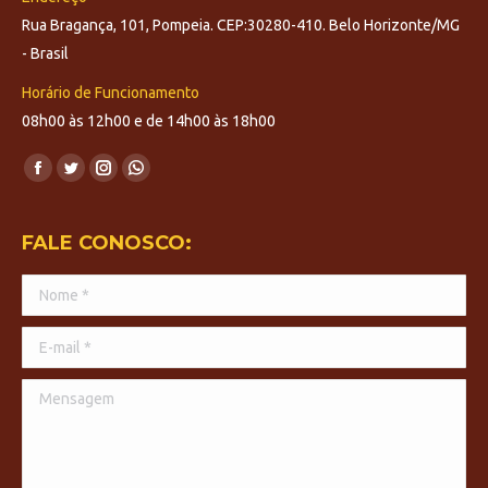
Rua Bragança, 101, Pompeia. CEP:30280-410. Belo Horizonte/MG
- Brasil
Horário de Funcionamento
08h00 às 12h00 e de 14h00 às 18h00
Encontre-nos em:
Facebook
Twitter
Instagram
Whatsapp
page
page
page
page
opens
opens
opens
opens
FALE CONOSCO:
in
in
in
in
Nome *
new
new
new
new
window
window
window
window
E-mail *
Mensagem