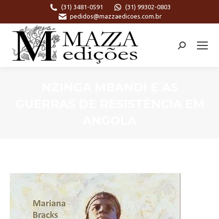
(31) 3481-0591
(31) 99302-0803
pedidos@mazzaedicoes.com.br
Search:
NZINGA MBANDI E AS
GUERRAS DE RESISTÊNCIA EM
ANGOLA
Você está aqui: