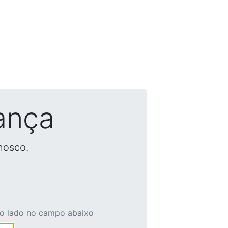
ança
nosco.
ao lado no campo abaixo