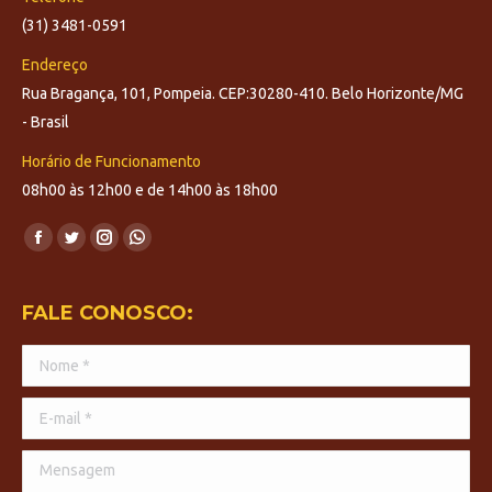
(31) 3481-0591
Endereço
Rua Bragança, 101, Pompeia. CEP:30280-410. Belo Horizonte/MG
- Brasil
Horário de Funcionamento
08h00 às 12h00 e de 14h00 às 18h00
Encontre-nos em:
Facebook
Twitter
Instagram
Whatsapp
page
page
page
page
opens
opens
opens
opens
FALE CONOSCO:
in
in
in
in
Nome *
new
new
new
new
window
window
window
window
E-mail *
Mensagem