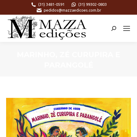
(31) 3481-0591
(31) 99302-0803
pedidos@mazzaedicoes.com.br
Search:
MARINHO, ZÉ CURUPIRA E
PARANGOLÉ
Você está aqui: