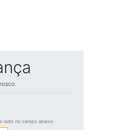
ança
nosco.
ao lado no campo abaixo