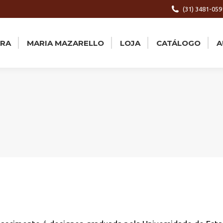
(31) 3481-059
ORA
MARIA MAZARELLO
LOJA
CATÁLOGO
A
ORA
MARIA MAZARELLO
LOJA
CATÁLOGO
A