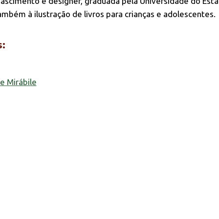
ascimento é designer, graduada pela Universidade do Est
ambém à ilustração de livros para crianças e adolescentes.
s:
e Mirábile