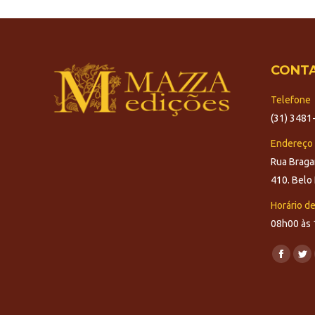
CONT
Telefone
(31) 3481
Endereço
Rua Braga
410. Belo 
Horário d
08h00 às 
Encontre-
Facebo
Twi
page
pa
opens
op