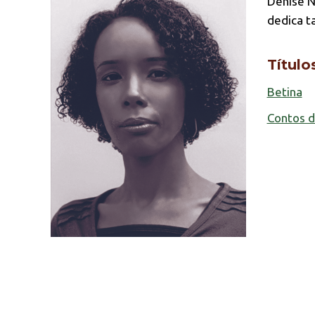
Denise N
dedica t
Título
Betina
Contos d