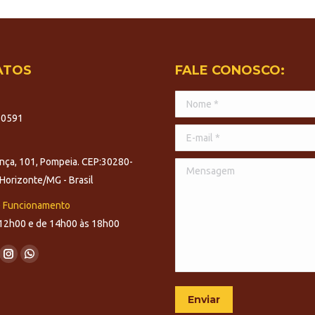
ATOS
FALE CONOSCO:
Nome *
-0591
E-mail *
nça, 101, Pompeia. CEP:30280-
Mensagem
Horizonte/MG - Brasil
e Funcionamento
12h00 e de 14h00 às 18h00
nos em:
ok
tter
Instagram
Whatsapp
ge
page
page
ens
opens
opens
Enviar