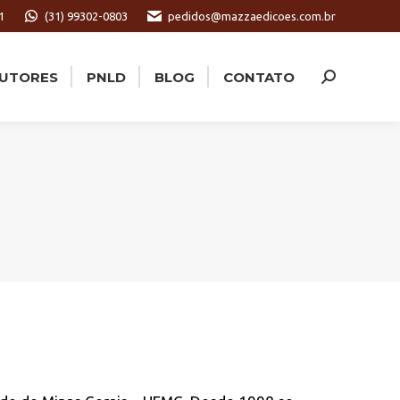
1
(31) 99302-0803
pedidos@mazzaedicoes.com.br
UTORES
PNLD
BLOG
CONTATO
Search:
UTORES
PNLD
BLOG
CONTATO
Search: