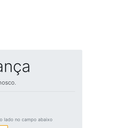
ança
nosco.
ao lado no campo abaixo