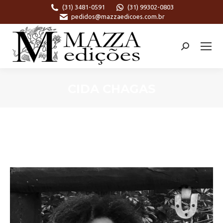
(31) 3481-0591
(31) 99302-0803
pedidos@mazzaedicoes.com.br
Search:
CIDA CHAGAS
Você está aqui: