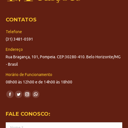
CONTATOS
Telefone
(31) 3481-0591
Endereço
Rua Bragança, 101, Pompeia. CEP:30280-410. Belo Horizonte/MG
- Brasil
Horário de Funcionamento
08h00 às 12h00 e de 14h00 às 18h00
Encontre-nos em:
Facebook
Twitter
Instagram
Whatsapp
page
page
page
page
opens
opens
opens
opens
FALE CONOSCO:
in
in
in
in
Nome *
new
new
new
new