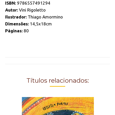
ISBN:
9786557491294
Autor:
Vini Rigoletto
Ilustrador:
Thiago Amormino
Dimensões:
14,5x18cm
Páginas:
80
Project
navigation
Títulos relacionados: