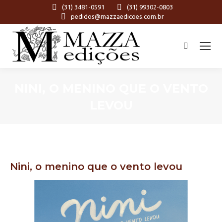
(31) 3481-0591
(31) 99302-0803
pedidos@mazzaedicoes.com.br
Search:
NINI, O MENINO QUE O VENTO
LEVOU
Você está aqui:
Nini, o menino que o vento levou