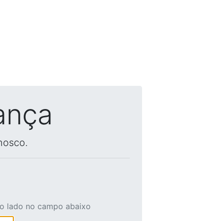
ança
nosco.
ao lado no campo abaixo