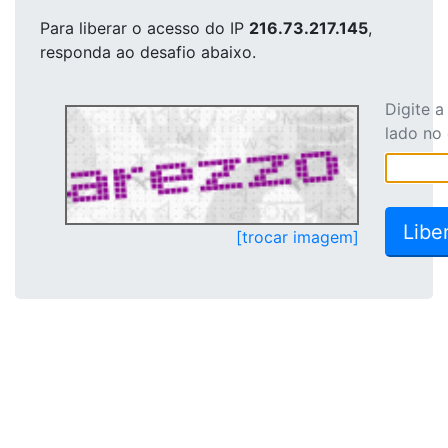
Para liberar o acesso
do IP
216.73.217.145
,
responda ao desafio abaixo.
Digite 
lado no
[trocar imagem]